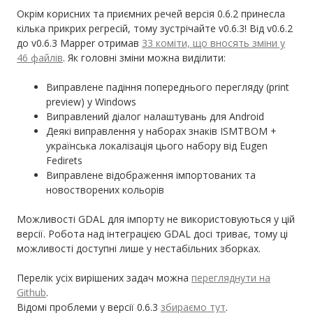
Окрім корисних та приємних речей версія 0.6.2 принесла
кілька прикрих регресій, тому зустрічайте v0.6.3! Від v0.6.2
до v0.6.3 Mapper отримав
33 коміти, що вносять зміни у
46 файлів
. Як головні зміни можна виділити:
Виправлене падіння попереднього перегляду (print
preview) у Windows
Виправлений діалог налаштувань для Android
Деякі виправлення у наборах знаків ISMTBOM +
українська локалізація цього набору від Eugen
Fedirets
Виправлене відображення імпортованих та
новостворених кольорів
Можливості GDAL для імпорту не використовуються у цій
версії. Робота над інтеграцією GDAL досі триває, тому ці
можливості доступні лише у нестабільних зборках.
Перелік усіх вирішених задач можна
перегляднути на
Github
.
Відомі проблеми у версії 0.6.3
збираємо тут
.