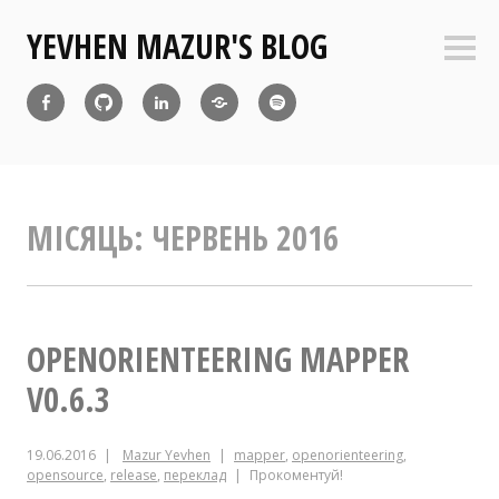
Перейти
YEVHEN MAZUR'S BLOG
до
Боко
вмісту
пане
Facebook
Github
Linkedin
Diaspora
Atom
Feed
МІСЯЦЬ:
ЧЕРВЕНЬ 2016
OPENORIENTEERING MAPPER
V0.6.3
19.06.2016
Mazur Yevhen
mapper
,
openorienteering
,
opensource
,
release
,
переклад
Прокоментуй!