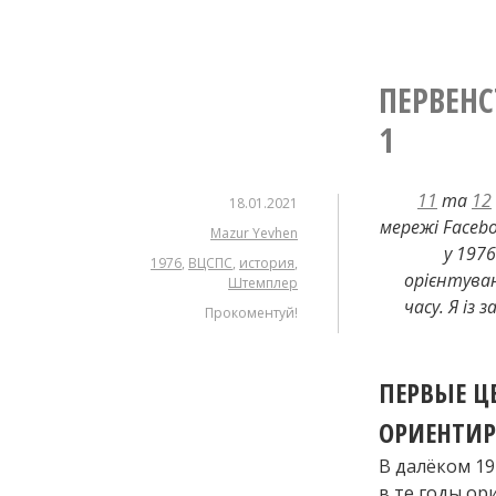
ПЕРВЕНС
1
11
та
12
18.01.2021
мережі Faceb
Mazur Yevhen
у 197
1976
,
ВЦСПС
,
история
,
орієнтуван
Штемплер
часу. Я із
Прокоментуй!
ПЕРВЫЕ Ц
ОРИЕНТИР
В далёком 19
в те годы ор