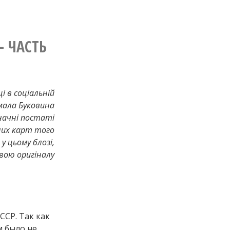
– ЧАСТЬ
 в соціальній
мала Буковина
значні постаті
них карт того
у цьому блозі,
вою оригіналу
ССР. Так как
м было не