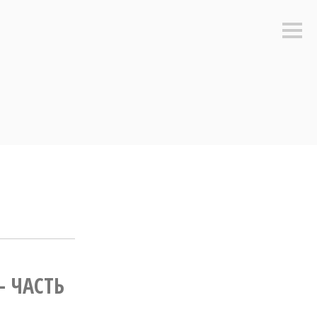
Боко
пане
– ЧАСТЬ