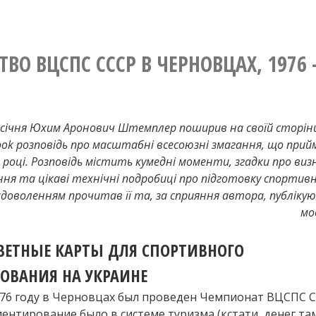
ВЦСПС
в
Черновцах,
СССР
1976
в
ТВО ВЦСПС СССР В ЧЕРНОВЦАХ, 1976 
–
часть
Черновцах,
2”
1976
січня Юхим Аронович Штемплер поширив на своїй сторінці
–
ook розповідь про масштабні всесоюзні змагання, що прий
часть
6 році. Розповідь містить кумедні моменти, згадки про ви
ня та цікаві технічні подробиці про підготовку спортив
2
 задоволенням прочитав її та, за сприяння автора, публікую 
мо
ВЕТНЫЕ КАРТЫ ДЛЯ СПОРТИВНОГО
ОВАНИЯ НА УКРАИНЕ
76 году в Черновцах был проведен Чемпионат ВЦСПС С
иентирование было в системе туризма (кстати, денег та