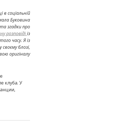
 в соціальній
мала Буковина
 та згадки про
ну розповіді
із
го часу. Я із
 своєму блозі,
вою оригіналу
ле
е клуба. У
танции,