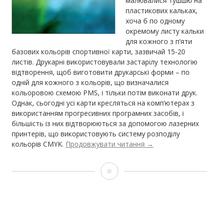
малювалися тушшю на
пластикових кальках,
хоча б по одному
окремому листу кальки
для кожного з п’яти
базових кольорів спортивної карти, зазвичай 15-20
листів. Друкарні використовували застарілу технологію
відтворення, щоб виготовити друкарські форми – по
одній для кожного з кольорів, що визначалися
кольоровою схемою PMS, і тільки потім виконати друк.
Однак, сьогодні усі карти кресляться на комп’ютерах з
використанням прогресивних програмних засобів, і
більшість із них відтворюються за допомогою лазерних
принтерів, що використовують систему розподілу
“Доповнення
кольорів CMYK.
Продовжувати читання
→
1
до
Доповнення
ISOM
2017
1
–
до
Друк
CMYK