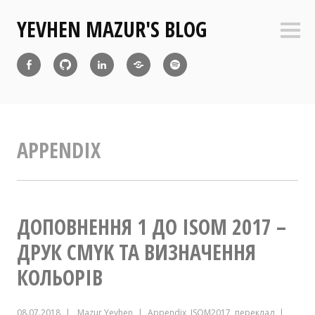
Перейти
YEVHEN MAZUR'S BLOG
до
Боко
вмісту
пане
Facebook
Github
Linkedin
Diaspora
Atom
Feed
APPENDIX
ДОПОВНЕННЯ 1 ДО ISOM 2017 –
ДРУК CMYK ТА ВИЗНАЧЕННЯ
КОЛЬОРІВ
08.07.2018
Mazur Yevhen
Appendix
,
ISOM2017
,
переклад