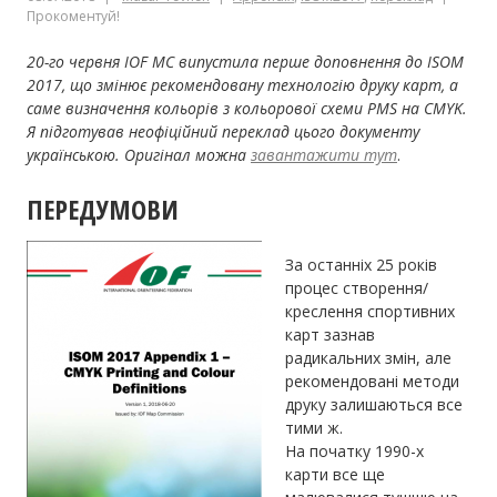
Прокоментуй!
20-го червня IOF MC випустила перше доповнення до ISOM
2017, що змінює рекомендовану технологію друку карт, а
саме визначення кольорів з кольорової схеми PMS на CMYK.
Я підготував неофіційний переклад цього документу
українською. Оригінал можна
завантажити тут
.
ПЕРЕДУМОВИ
За останніх 25 років
процес створення/
креслення спортивних
карт зазнав
радикальних змін, але
рекомендовані методи
друку залишаються все
тими ж.
На початку 1990-х
карти все ще