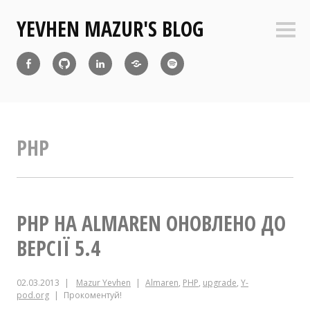
Перейти
YEVHEN MAZUR'S BLOG
до
Боко
вмісту
пане
Facebook
Github
Linkedin
Diaspora
Atom
Feed
PHP
PHP НА ALMAREN ОНОВЛЕНО ДО
ВЕРСІЇ 5.4
02.03.2013
Mazur Yevhen
Almaren
,
PHP
,
upgrade
,
Y-
pod.org
Прокоментуй!