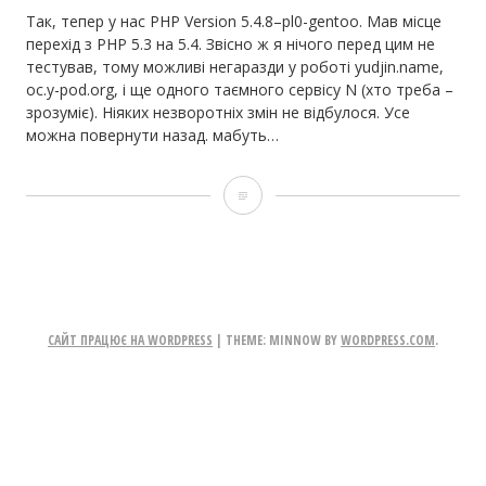
Так, тепер у нас PHP Version 5.4.8–pl0-gentoo. Мав місце
перехід з PHP 5.3 на 5.4. Звісно ж я нічого перед цим не
тестував, тому можливі негаразди у роботі yudjin.name,
oc.y-pod.org, і ще одного таємного сервісу N (хто треба –
зрозуміє). Ніяких незворотніх змін не відбулося. Усе
можна повернути назад. мабуть…
PHP
на
Almaren
оновлено
САЙТ ПРАЦЮЄ НА WORDPRESS
|
THEME: MINNOW BY
WORDPRESS.COM
.
до
версії
5.4