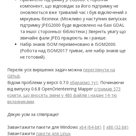
компонент, що відповідає за його підтримку не
оновлюється вже тривалий час і був відключений з
міркувань безпеки. (Можливо у наступних випусках
підтримку JPEG2000 буде відновлено на базі GDAL
та іншої сторонньої бібліотеки.) Зверніть увагу що
звичайні фали JPEG працюють як і раніше.
Набір знаків ISOM переіменовано в ISOM2000.
(Робота над ISOM2017 триває, але набір знаків ще
не готовий).
Перелік усіх вирішених задач можна
переглянути на
Github
.
Відомі проблеми у версії 0.7.0
збираємо тут
. Починаючи
від випуску 0.6.8 OpenOrienteering Mapper
отримав 373
коміти, що вносять зміни у 480 файлів і надані 14-тю
вкладниками
.
Дякую усім за співпрацю!
Завантажити пакети для Windows
x64 (64-bit)
|
x86 (32-bit)
Завантажити
пакети для Linux
.