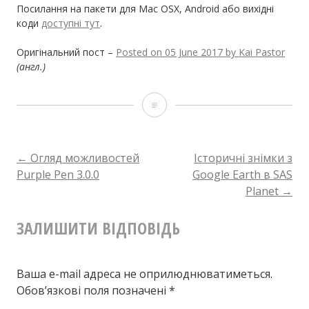
Посилання на пакети для Mac OSX, Android або вихідні
коди
доступні тут
.
Оригінальний пост –
Posted on 05 June 2017 by Kai Pastor
(англ.)
OpenOrienteering
Mapper
v0.7.0
НАВІГАЦІЯ
←
Огляд можливостей
Історичні знімки з
Purple Pen 3.0.0
Google Earth в SAS
Planet
→
ПО
ЗАЛИШИТИ ВІДПОВІДЬ
ЗАПИСУ
Ваша e-mail адреса не оприлюднюватиметься.
Обов’язкові поля позначені
*