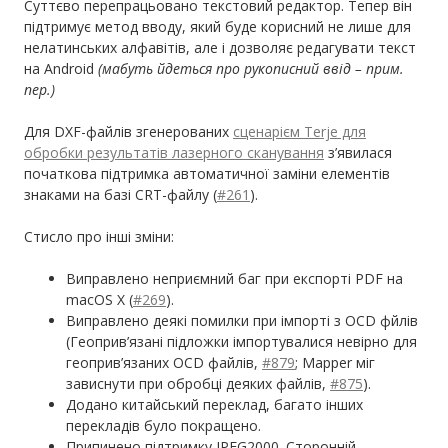
Суттєво перепрацьовано текстовий редактор. Тепер він
підтримує метод вводу, який буде корисний не лише для
нелатинських алфавітів, але і дозволяє редагувати текст
на Android
(мабуть йдеться про рукописний ввід – прим.
пер.)
Для DXF-файлів згенерованих
сценарієм Terje для
обробки результатів лазерного сканування
з’явилася
початкова підтримка автоматичної заміни елементів
знаками на базі CRT-файлу (
#261
).
Стисло про інші зміни:
Виправлено неприємний баг при експорті PDF на
macOS X (
#269
).
Виправлено деякі помилки при імпорті з OCD фйлів
(Геоприв’язані підложки імпортувалися невірно для
геоприв’язаних OCD файлів,
#879
; Mapper міг
зависнути при обробці деяких файлів,
#875
).
Додано китайський переклад, багато інших
перекладів було покращено.
Припинено підтримку JPEG2000. Сторонній