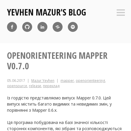
Перейти
YEVHEN MAZUR'S BLOG
до
Боко
вмісту
пане
Facebook
Github
Linkedin
Diaspora
Atom
Feed
OPENORIENTEERING MAPPER
V0.7.0
05.06.2017
Mazur Yevhen
mapper
,
openorienteering
,
opensource
,
release
,
переклад
Із гордістю представляємо випуск Mapper 0.7.0. Цей
випуск містить багато видимих та невидимих змін, у
порівнянні з Mapper 0.6.x.
Ця програма побудована на базі значної кількості
сторонніх компонентів, які зібрані та розповсюджуються