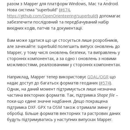
разом з Mapper для платформ Windows, Mac та Android.
Нова система “superbuild” (
#674
,
https://github.com/OpenOrienteering/superbuild
) допомагає
забезпечити послідовний та передбачуваний набір
вихідних кодів, патчів та документації.
Вам може здатися що це стосується лише розробників,
але зачекайте: superbuild полегшить випуск оновлень до
Mapper, у тому числі оновлень безпеки, та виправлень у
сторонніх компонентах, а за одно і оновлень з новими
можливостями, реалізованими у сторонніх компонентах.
Наприклад, Mapper тепер використовує
GDAL/OGR
що
надає доступ до багатьох форматів геоданих (
#574
).
Однак, на даний момент підтримується лише незначна
частина векторних форматів. Так, підтримка
Shape file
–
поки-що єдине значне надбання. Дещо покращена
підтримка DXF. GPX та OSM також отримали зміни у
обробці. Більше форматів векторних та растрових даних
будуть підтримуватись у наступних випусках Mapper.