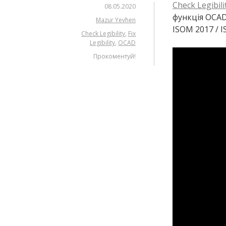
Check Legibili
08.05.2020
функція OCAD
Mazur Yevhen
ISOM 2017 / I
Check Legibility
,
Fix
Legibility
,
OCAD
Прокоментуй!