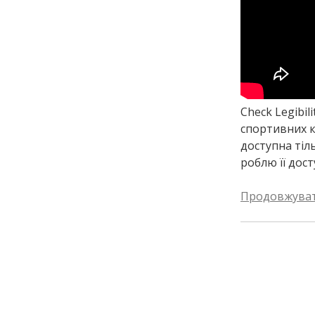
Check Legibil
спортивних ка
доступна тіл
роблю її дос
Продовжува