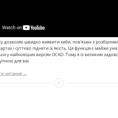
ity дозволяє швидко виявити хиби, пов’язані з розбірлив
ртах і суттєво підняти їх якість. Ця функція є майже уні
ьки у найновіших версіях OCAD. Тому я із великим задо
тупною для вас
“Перевірка
ти читання
→
розбірливості
Перевірка
як
розбірливості
послуга”
як
послуга