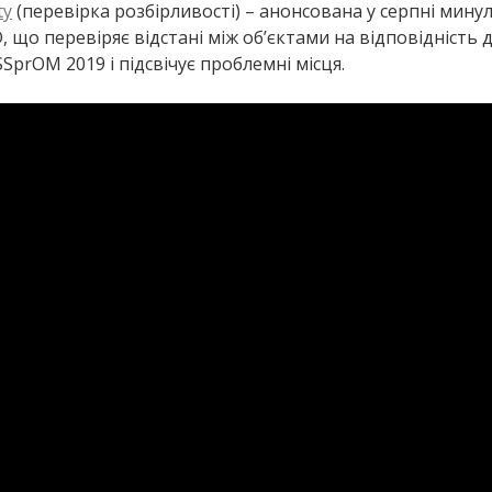
ty
(перевірка розбірливості) – анонсована у серпні мину
, що перевіряє відстані між об’єктами на відповідність 
SSprOM 2019 і підсвічує проблемні місця.