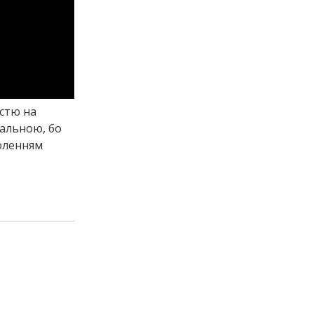
істю на
кальною, бо
воленням