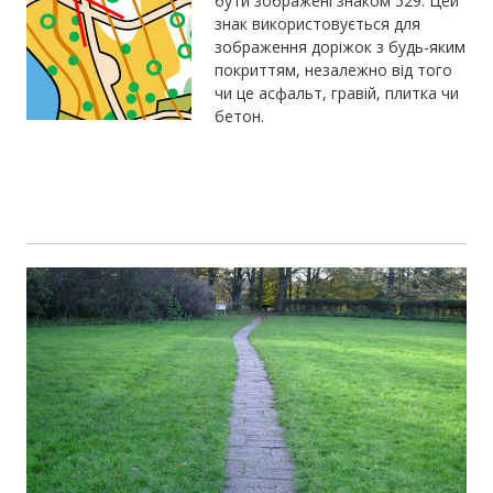
бути зображені знаком 529. Цей
знак використовується для
зображення доріжок з будь-яким
покриттям, незалежно від того
чи це асфальт, гравій, плитка чи
бетон.