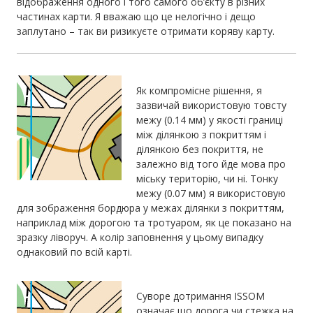
відображення одного і того самого об’єкту в різних
частинах карти. Я вважаю що це нелогічно і дещо
заплутано – так ви ризикуєте отримати коряву карту.
Як компромісне рішення, я
зазвичай використовую товсту
межу (0.14 мм) у якості границі
між ділянкою з покриттям і
ділянкою без покриття, не
залежно від того йде мова про
міську територію, чи ні. Тонку
межу (0.07 мм) я використовую
для зображення бордюра у межах ділянки з покриттям,
наприклад між дорогою та тротуаром, як це показано на
зразку ліворуч. А колір заповнення у цьому випадку
однаковий по всій карті.
Суворе дотримання ISSOM
означає що дорога чи стежка на