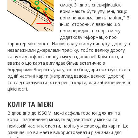
смаку. Згідно з специфікацією
вони мають бути упущені, якщо
вони не допомагають навігації. З
іншої сторони, я вважаю що
вони передають спортсмену
додаткову інформацію про
характер місцевості. Наприклад у цьому випадку, дорогу з
незалежними джерелами трафіку, тобто велику дорогу
та вузьку асфальтовану смугу вздовж неї. Крім того, я
вважаю що карта виглядає більш естетично з
бордюрами. Зверніть увагу, якщо бордюри показуються в
одній частині карти (наприклад вздовж великої дороги),
то слід показувати їх і на решті карти, для забезпечення її
цілісності.
КОЛІР ТА МЕЖІ
Відповідно до ISSOM, межі асфальтованої ділянки та
колір її заповнення можуть відрізнятися у міській та
неміській частинах карти, навіть у межах однієї карти. Це
означає що ви маєте використовувати різні знаки для