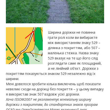
Ширина доріжки не повинна
грати ролі коли ви вибираєте
між використанням знаку 529 –
ділянка з покриттям, або 507 –
маленька стежка. Назва знаку
529 вказує на те що його слід
розглядати саме як площадний,
а не лінійний об’єкт. Доріжки з
покриттям показуються знаком 529 незалежно від їх
ширини.
Мені довелося зробити кілька виключень щоб показати
невеликі сходи на доріжці без покриття – у цьому випадку
я використав знак 507 вздовж усієї доріжки.
Хоча ISSOM2007 не регламентує мінімальну ширину
доріжки з покриттям, до стандартних знаків програм
OCAD та OpenOrienteering Maper включений знак