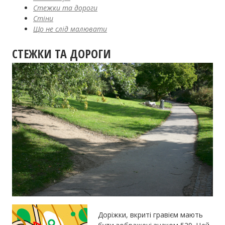
Стежки та дороги
Стіни
Що не слід малювати
СТЕЖКИ ТА ДОРОГИ
Доріжки, вкриті гравієм мають