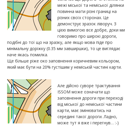
межі міської та неміської ділянки
повинна мати різні границі на
різних своїх сторонах. Це
демонструє зразок ліворуч. З
цією вимогою все добре, доки ми
говоримо про широкі дороги,
подібні до тої що на зразку, але якщо мова піде про
мінімальну доріжку (0.35 мм завширшки), то це виглядає
наче якась помилка.
Ще більше ріже око заповнення коричневим кольором,
який має бути на 20% густішим у неміській частині карти.
Але дійсно суворе трактування
ISSOM може означати що
заповнення дороги при переході
від міської до неміської частини
карти, має змінюватись на
середині такої дороги. Ладно,
може тут я вже і перегнув… :-)