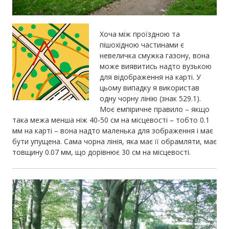
Хоча між проїздною та
пішохідною частинами є
невеличка смужка газону, вона
може виявитись надто вузькою
для відображення на карті. У
цьому випадку я використав
одну чорну лінію (знак 529.1).
Моє емпіричне правило – якщо
така межа менша ніж 40-50 см на місцевості – тобто 0.1
мм на карті – вона надто маленька для зображення і має
бути упущена. Сама чорна лінія, яка має її обрамляти, має
товщину 0.07 мм, що дорівнює 30 см на місцевості.