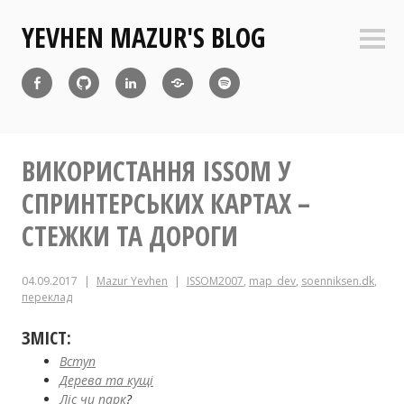
Перейти
YEVHEN MAZUR'S BLOG
до
Боко
вмісту
пане
Facebook
Github
Linkedin
Diaspora
Atom
Feed
ВИКОРИСТАННЯ ISSOM У
СПРИНТЕРСЬКИХ КАРТАХ –
СТЕЖКИ ТА ДОРОГИ
04.09.2017
Mazur Yevhen
ISSOM2007
,
map_dev
,
soenniksen.dk
,
переклад
ЗМІСТ:
Вступ
Дерева та кущі
Ліс чи парк
?