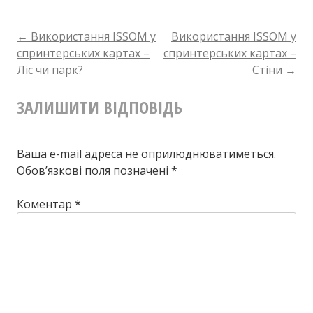
ISSOM
у
НАВІГАЦІЯ
←
Використання ISSOM у
Використання ISSOM у
спринтерських картах –
спринтерських картах –
спринтерських
Ліс чи парк?
Стіни
→
ПО
картах
ЗАЛИШИТИ ВІДПОВІДЬ
–
ЗАПИСУ
Стежки
та
Ваша e-mail адреса не оприлюднюватиметься.
Обов’язкові поля позначені
*
дороги
Коментар
*